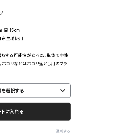
プ
 幅 15cm
所帆布生地使用
落ちする可能性がある為、単体で中性
。ホコリなどはホコリ落とし用のブラ
類を選択する
ートに入れる
通報する